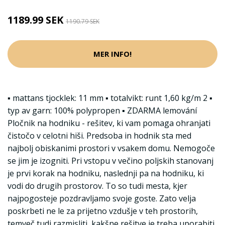
1189.99 SEK
1190.79 SEK
MER INFO!
▪ mattans tjocklek: 11 mm ▪ totalvikt: runt 1,60 kg/m 2 ▪
typ av garn: 100% polypropen ▪ ZDARMA lemování
Pločnik na hodniku - rešitev, ki vam pomaga ohranjati
čistočo v celotni hiši. Predsoba in hodnik sta med
najbolj obiskanimi prostori v vsakem domu. Nemogoče
se jim je izogniti. Pri vstopu v večino poljskih stanovanj
je prvi korak na hodniku, naslednji pa na hodniku, ki
vodi do drugih prostorov. To so tudi mesta, kjer
najpogosteje pozdravljamo svoje goste. Zato velja
poskrbeti ne le za prijetno vzdušje v teh prostorih,
temveč tudi razmisliti, kakšne rešitve je treba uporabiti,