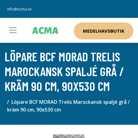
info@acma.se
MEDELHAVSBUTIK
LÖPARE BCF MORAD TRELIS
MAROCKANSK SPALJÉ GRÅ /
KRÄM 90 CM, 90X530 CM
Löpare BCF MORAD Trelis Marockansk spaljé grå /
kräm 90 cm, 90x530 cm