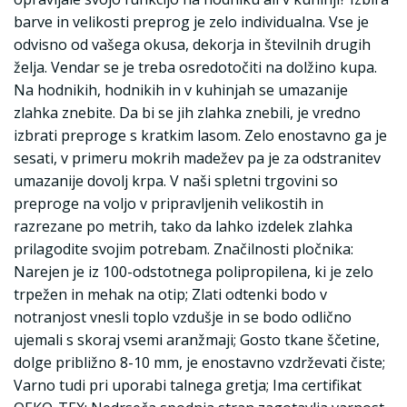
barve in velikosti preprog je zelo individualna. Vse je
odvisno od vašega okusa, dekorja in številnih drugih
želja. Vendar se je treba osredotočiti na dolžino kupa.
Na hodnikih, hodnikih in v kuhinjah se umazanije
zlahka znebite. Da bi se jih zlahka znebili, je vredno
izbrati preproge s kratkim lasom. Zelo enostavno ga je
sesati, v primeru mokrih madežev pa je za odstranitev
umazanije dovolj krpa. V naši spletni trgovini so
preproge na voljo v pripravljenih velikostih in
razrezane po metrih, tako da lahko izdelek zlahka
prilagodite svojim potrebam. Značilnosti pločnika:
Narejen je iz 100-odstotnega polipropilena, ki je zelo
trpežen in mehak na otip; Zlati odtenki bodo v
notranjost vnesli toplo vzdušje in se bodo odlično
ujemali s skoraj vsemi aranžmaji; Gosto tkane ščetine,
dolge približno 8-10 mm, je enostavno vzdrževati čiste;
Varno tudi pri uporabi talnega gretja; Ima certifikat