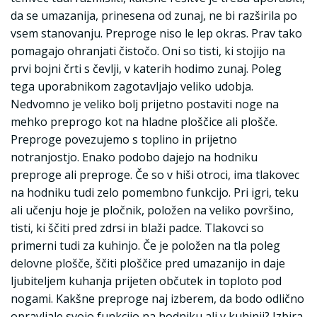
da se umazanija, prinesena od zunaj, ne bi razširila po
vsem stanovanju. Preproge niso le lep okras. Prav tako
pomagajo ohranjati čistočo. Oni so tisti, ki stojijo na
prvi bojni črti s čevlji, v katerih hodimo zunaj. Poleg
tega uporabnikom zagotavljajo veliko udobja.
Nedvomno je veliko bolj prijetno postaviti noge na
mehko preprogo kot na hladne ploščice ali plošče.
Preproge povezujemo s toplino in prijetno
notranjostjo. Enako podobo dajejo na hodniku
preproge ali preproge. Če so v hiši otroci, ima tlakovec
na hodniku tudi zelo pomembno funkcijo. Pri igri, teku
ali učenju hoje je pločnik, položen na veliko površino,
tisti, ki ščiti pred zdrsi in blaži padce. Tlakovci so
primerni tudi za kuhinjo. Če je položen na tla poleg
delovne plošče, ščiti ploščice pred umazanijo in daje
ljubiteljem kuhanja prijeten občutek in toploto pod
nogami. Kakšne preproge naj izberem, da bodo odlično
opravljale svojo funkcijo na hodniku ali v kuhinji? Izbira