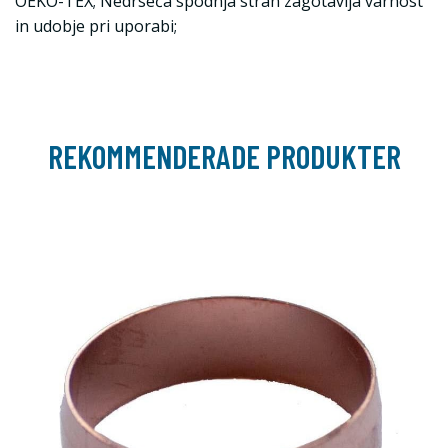
OEKO-TEX; Nedrseča spodnja stran zagotavlja varnost
in udobje pri uporabi;
REKOMMENDERADE PRODUKTER