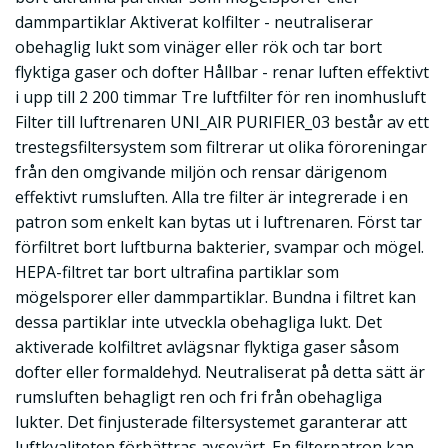
dammpartiklar Aktiverat kolfilter - neutraliserar
obehaglig lukt som vinäger eller rök och tar bort
flyktiga gaser och dofter Hållbar - renar luften effektivt
i upp till 2 200 timmar Tre luftfilter för ren inomhusluft
Filter till luftrenaren UNI_AIR PURIFIER_03 består av ett
trestegsfiltersystem som filtrerar ut olika föroreningar
från den omgivande miljön och rensar därigenom
effektivt rumsluften. Alla tre filter är integrerade i en
patron som enkelt kan bytas ut i luftrenaren. Först tar
förfiltret bort luftburna bakterier, svampar och mögel.
HEPA-filtret tar bort ultrafina partiklar som
mögelsporer eller dammpartiklar. Bundna i filtret kan
dessa partiklar inte utveckla obehagliga lukt. Det
aktiverade kolfiltret avlägsnar flyktiga gaser såsom
dofter eller formaldehyd. Neutraliserat på detta sätt är
rumsluften behagligt ren och fri från obehagliga
lukter. Det finjusterade filtersystemet garanterar att
luftkvaliteten förbättras avsevärt. En filterpatron kan