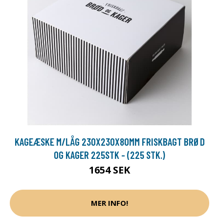
KAGEÆSKE M/LÅG 230X230X80MM FRISKBAGT BRØD
OG KAGER 225STK - (225 STK.)
1654 SEK
MER INFO!