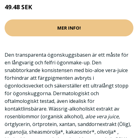
49.48 SEK
MER INFO!
Den transparenta ögonskuggsbasen är ett måste för
en långvarig och felfri ögonmake-up. Den
snabbtorkande konsistensen med bio-aloe vera-juice
förhindrar att färgpigmenten avbryts i
ögonlocksvecket och säkerställer ett ultralångt stopp
för ögonskuggorna. Dermatologiskt och
oftalmologiskt testad, även idealisk för
kontaktlinsbärare. Wässrig-alkoholiskt extrakt av
rosenblommor (organisk alkohol)
, aloe vera juice
,
örtglycerin, örtprotein, xantan, sanddornextrakt (Ölig)
,
arganolja
, sheasmörolja*, kakaosmör*, olivolja* ,