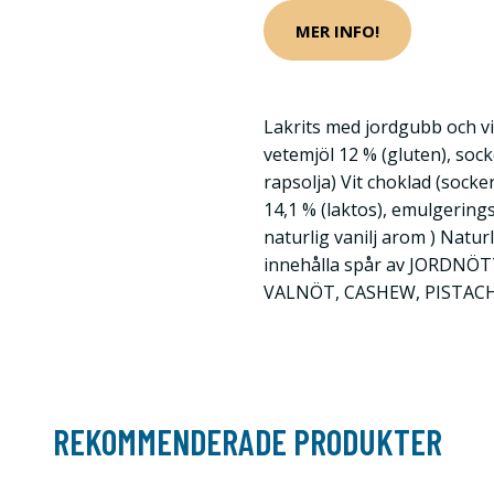
MER INFO!
Lakrits med jordgubb och vi
vetemjöl 12 % (gluten), socke
rapsolja) Vit choklad (sock
14,1 % (laktos), emulgerings
naturlig vanilj arom ) Natu
innehålla spår av JORDN
VALNÖT, CASHEW, PISTAC
REKOMMENDERADE PRODUKTER