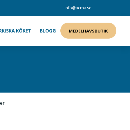
info@acma.se
RKISKA KÖKET
BLOGG
MEDELHAVSBUTIK
G
ger