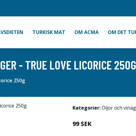
VSDIETEN
TURKISK MAT
OM ACMA
OM DET TU
GER - TRUE LOVE LICORICE 250
corice 250g
Kategorier:
Oljor och vinä
99 SEK