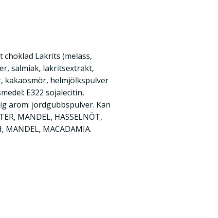
t choklad Lakrits (melass,
r, salmiak, lakritsextrakt,
er, kakaosmör, helmjölkspulver
medel: E322 sojalecitin,
rlig arom: jordgubbspulver. Kan
ÖTTER, MANDEL, HASSELNÖT,
H, MANDEL, MACADAMIA.