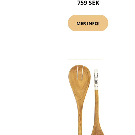
759 SEK
MER INFO!