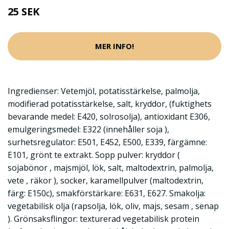
25 SEK
MER INFO!
Ingredienser: Vetemjöl, potatisstärkelse, palmolja,
modifierad potatisstärkelse, salt, kryddor, (fuktighets
bevarande medel: E420, solrosolja), antioxidant E306,
emulgeringsmedel: E322 (innehåller soja ),
surhetsregulator: E501, E452, E500, E339, färgämne:
E101, grönt te extrakt. Sopp pulver: kryddor (
sojabönor , majsmjöl, lök, salt, maltodextrin, palmolja,
vete , räkor ), socker, karamellpulver (maltodextrin,
färg: E150c), smakförstärkare: E631, E627. Smakolja:
vegetabilisk olja (rapsolja, lök, oliv, majs, sesam , senap
). Grönsaksflingor: texturerad vegetabilisk protein