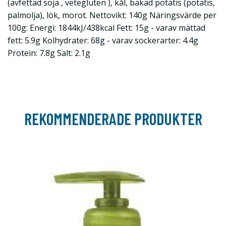
(avfettad soja , vetegluten ), kål, bakad potatis (potatis,
palmolja), lök, morot. Nettovikt: 140g Näringsvärde per
100g: Energi: 1844kJ/438kcal Fett: 15g - varav mättad
fett: 5.9g Kolhydrater: 68g - varav sockerarter: 4.4g
Protein: 7.8g Salt: 2.1g
REKOMMENDERADE PRODUKTER