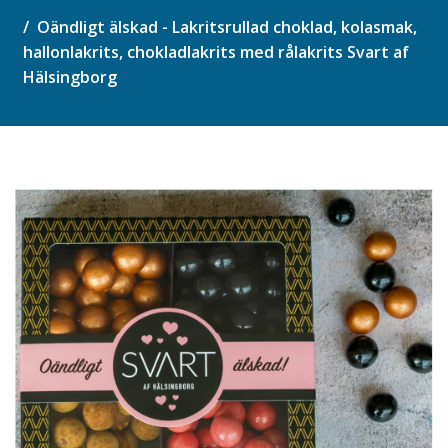
Oändligt älskad - Lakritsrullad choklad, kolasmak,
hallonlakrits, chokladlakrits med rålakrits Svart af
Hälsingborg