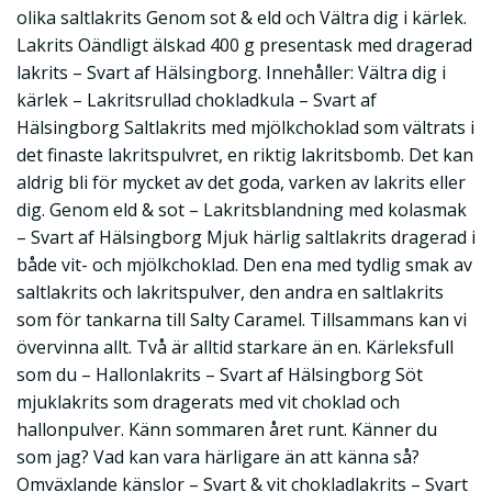
olika saltlakrits Genom sot & eld och Vältra dig i kärlek.
Lakrits Oändligt älskad 400 g presentask med dragerad
lakrits – Svart af Hälsingborg. Innehåller: Vältra dig i
kärlek – Lakritsrullad chokladkula – Svart af
Hälsingborg Saltlakrits med mjölkchoklad som vältrats i
det finaste lakritspulvret, en riktig lakritsbomb. Det kan
aldrig bli för mycket av det goda, varken av lakrits eller
dig. Genom eld & sot – Lakritsblandning med kolasmak
– Svart af Hälsingborg Mjuk härlig saltlakrits dragerad i
både vit- och mjölkchoklad. Den ena med tydlig smak av
saltlakrits och lakritspulver, den andra en saltlakrits
som för tankarna till Salty Caramel. Tillsammans kan vi
övervinna allt. Två är alltid starkare än en. Kärleksfull
som du – Hallonlakrits – Svart af Hälsingborg Söt
mjuklakrits som dragerats med vit choklad och
hallonpulver. Känn sommaren året runt. Känner du
som jag? Vad kan vara härligare än att känna så?
Omväxlande känslor – Svart & vit chokladlakrits – Svart