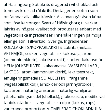
af Hälsingborg Sötlakrits dragerad i vit choklad och
toner av krossad rålakrits. Detta ger en sötma som
omfamnar alla olika känslor. Alla ovan går även köpa
som lösa kartonger. Svart af Hälsingborg tillverkar
lakrits av högsta kvalitet och produceras enbart med
vegetabiliska ingredienser. Innehåller ingen palmolja
eller gelatin. Tillverkad i Sverige. Ingredienser:
KOLALAKRITS/KOPPARLAKRITS: Lakrits (melass,
VETEMJÖL, socker, vegetabilisk kokosolja, arom
(ammoniumklorid), lakritsextrakt), socker, kakaosmör,
HELMJÖLKSPULVER , kakaomassa, VASSLEPULVER ,
LAKTOS , arom (ammoniumklorid), lakritsextrakt,
emulgeringsmedel ( SOJALECITIN ), färgämne
(vegetabiliskt kol) (järnoxider och järnhydroxider),
kolaarom, naturlig anisarom, naturlig vaniljarom,
ytbehandlingsmedel (shellack), glukossirap, modifierad
tapiokastärkelse, vegetabiliska oljor (kokos, raps) i
varierande proportion. VITMELERAD CHOKLADKULA: