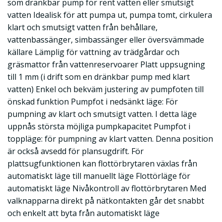
som dränkbar pump för rent vatten eller smutsigt
vatten Idealisk för att pumpa ut, pumpa tomt, cirkulera
klart och smutsigt vatten från behållare,
vattenbassänger, simbassänger eller översvämmade
källare Lämplig för vattning av trädgårdar och
gräsmattor från vattenreservoarer Platt uppsugning
till 1 mm (i drift som en dränkbar pump med klart
vatten) Enkel och bekväm justering av pumpfoten till
önskad funktion Pumpfot i nedsänkt läge: För
pumpning av klart och smutsigt vatten. I detta läge
uppnås största möjliga pumpkapacitet Pumpfot i
toppläge: för pumpning av klart vatten. Denna position
är också avsedd för plansugdrift. För
plattsugfunktionen kan flottörbrytaren växlas från
automatiskt läge till manuellt läge Flottörläge för
automatiskt läge Nivåkontroll av flottörbrytaren Med
valknapparna direkt på nätkontakten går det snabbt
och enkelt att byta från automatiskt läge