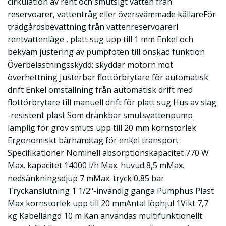
cirkulation av rent och smutsigt vatten från
reservoarer, vattentråg eller översvämmade källareFör
trädgårdsbevattning från vattenreservoarerI
rentvattenläge , platt sug upp till 1 mm Enkel och
bekväm justering av pumpfoten till önskad funktion
Överbelastningsskydd: skyddar motorn mot
överhettning Justerbar flottörbrytare för automatisk
drift Enkel omställning från automatisk drift med
flottörbrytare till manuell drift för platt sug Hus av slag
-resistent plast Som dränkbar smutsvattenpump
lämplig för grov smuts upp till 20 mm kornstorlek
Ergonomiskt bärhandtag för enkel transport
Specifikationer Nominell absorptionskapacitet 770 W
Max. kapacitet 14000 l/h Max. huvud 8,5 mMax.
nedsänkningsdjup 7 mMax. tryck 0,85 bar
Tryckanslutning 1 1/2"-invändig gänga Pumphus Plast
Max kornstorlek upp till 20 mmAntal löphjul 1Vikt 7,7
kg Kabellängd 10 m Kan användas multifunktionellt