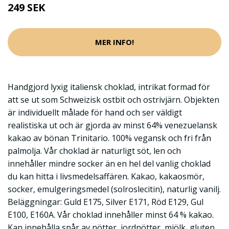
249 SEK
MER INFO!
Handgjord lyxig italiensk choklad, intrikat formad för
att se ut som Schweizisk ostbit och ostrivjärn. Objekten
är individuellt målade för hand och ser väldigt
realistiska ut och är gjorda av minst 64% venezuelansk
kakao av bönan Trinitario. 100% vegansk och fri från
palmolja. Vår choklad är naturligt söt, len och
innehåller mindre socker än en hel del vanlig choklad
du kan hitta i livsmedelsaffären. Kakao, kakaosmör,
socker, emulgeringsmedel (solroslecitin), naturlig vanilj.
Beläggningar: Guld E175, Silver E171, Röd E129, Gul
E100, E160A. Vår choklad innehåller minst 64 % kakao.
Kan innehålla spår av nötter, jordnötter, mjölk, gluten,