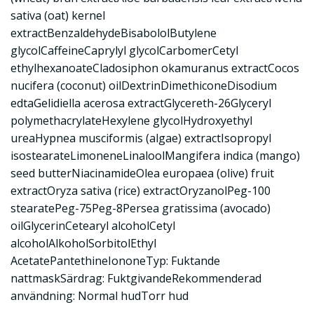
sativa (oat) kernel
extractBenzaldehydeBisabololButylene
glycolCaffeineCaprylyl glycolCarbomerCetyl
ethylhexanoateCladosiphon okamuranus extractCocos
nucifera (coconut) oilDextrinDimethiconeDisodium
edtaGelidiella acerosa extractGlycereth-26Glyceryl
polymethacrylateHexylene glycolHydroxyethyl
ureaHypnea musciformis (algae) extractIsopropyl
isostearateLimoneneLinaloolMangifera indica (mango)
seed butterNiacinamideOlea europaea (olive) fruit
extractOryza sativa (rice) extractOryzanolPeg-100
stearatePeg-75Peg-8Persea gratissima (avocado)
oilGlycerinCetearyl alcoholCetyl
alcoholAlkoholSorbitolEthyl
AcetatePantethineIononeTyp: Fuktande
nattmaskSärdrag: FuktgivandeRekommenderad
användning: Normal hudTorr hud