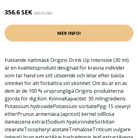
356.6 SEK
390.72 SEK
MER INFO!
Fuktande nattmask Origins Drink Up Intensive (30 ml)
är en kvalitetsprodukt designad för kräsna individer
som tar hand om sitt utseende och letar efter bästa
sminket för att förbättra sin skönhet. Om du är en av
dem är de 100 % ursprungliga Origins-produkterna
gjorda för dig.Kön: KvinnaKapacitet: 30 mlIngrediens:
Potassium hydroxidePotassium sorbatePpg-15 stearyl
etherPrunus armeniaca (apricot) kernel oilRosa
damascena extractSodium hyaluronateSorbitan
stearateTocopheryl acetateTrehaloseTriticum vulgare
(wheat) bran extractAloe barbadensis leaf extractAvena